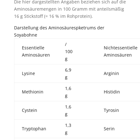
Die hier dargestellten Angaben beziehen sich auf die
Aminosäuremengen in 100 Gramm mit anteilsmäßig
16 g Stickstoff (= 16 % im Rohprotein).
Darstellung des Aminosäurespketrums der
Soyabohne
/
Essentielle
Nichtessentielle
100
Aminosäuren
Aminosäuren
g
6,9
Lysine
Arginin
g
1,6
Methionin
Histidin
g
1,6
Cystein
Tyrosin
g
1,3
Tryptophan
Serin
g