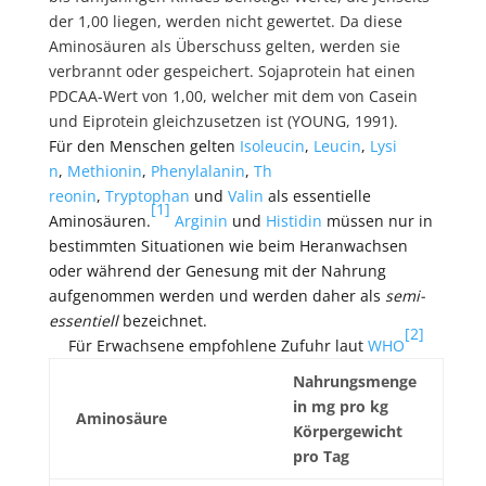
der 1,00 liegen, werden nicht gewertet. Da diese
Aminosäuren als Überschuss gelten, werden sie
verbrannt oder gespeichert. Sojaprotein hat einen
PDCAA-Wert von 1,00, welcher mit dem von Casein
und Eiprotein gleichzusetzen ist (YOUNG, 1991).
Für den Menschen gelten
Isoleucin
,
Leucin
,
Lysi
n
,
Methionin
,
Phenylalanin
,
Th
reonin
,
Tryptophan
und
Valin
als essentielle
[1]
Aminosäuren.
Arginin
und
Hi
stidin
müssen nur in
bestimmten Situationen wie beim Heranwachsen
oder während der Genesung mit der Nahrung
aufgenommen werden und werden daher als
semi-
essentiell
bezeichnet.
[2]
Für Erwachsene empfohlene Zufuhr laut
WHO
Nahrungsmenge
in mg pro kg
Aminosäure
Körpergewicht
pro Tag