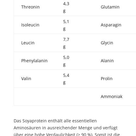
4,3
Threonin
Glutamin
g
5,1
Isoleucin
Asparagin
g
7,7
Leucin
Glycin
g
5,0
Phenylalanin
Alanin
g
5,4
Valin
Prolin
g
Ammoniak
Das Soyaprotein enthält alle essentiellen
Aminosäuren in ausreichender Menge und verfügt
über eine hohe Verdaulichkeit (> 90 %). Somit ist die