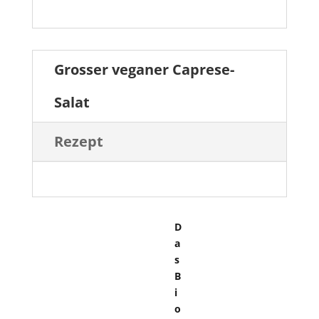
Grosser veganer Caprese-
Salat
Rezept
D
a
s
B
i
o